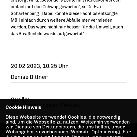
entsorgt wird. „Besonders Beutel mit Hundekot werden
einfach auf den Gehweg geworfen“, so Dr. Eva
Scharfenberg. „Dabei könnte dieser achtlos entsorgte
Müll einfach durch weitere Abfalleimer vermieden
werden. Das wäre nicht nur besser für die Umwelt, auch
das Straßenbild würde aufgewertet.“
20.02.2023, 10:25 Uhr
Denise Bittner
Quelle:
CDU Kreisverband Pankow
Cookie Hinweis
Diese Webseite verwendet Cookies, die notwendig
sind, um die Webseite zu nutzen. Weiterhin verwenden
wir Dienste von Drittanbietern, die uns helfen, unser
Webangebot zu verbessern (Website-Optmierung). Für
Webseite der CDU
die Verwendung bestimmter Dienste, benötigen wir